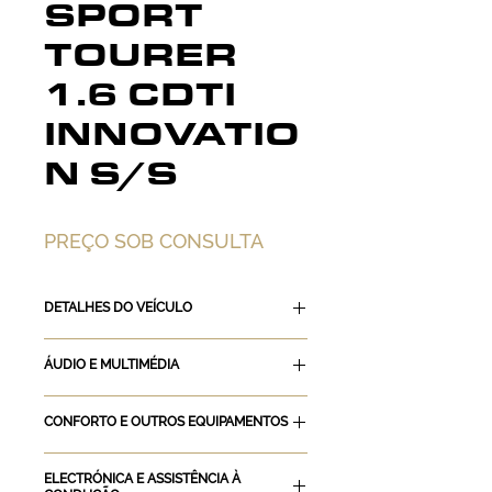
SPORT
TOURER
1.6 CDTI
INNOVATIO
N S/S
PREÇO SOB CONSULTA
DETALHES DO VEÍCULO
KM: 145.000
ÁUDIO E MULTIMÉDIA
ANO: 2016
MODELO: ASTRA SPORT TOURER
Bluetooth
1.6 CDTI INNOVATION S/S
CONFORTO E OUTROS EQUIPAMENTOS
Sistema de mãos livres
COMBUSTÍVEL: Gasóleo
Sistema de som
Tipo de Ar Condicionado: AC
POTÊNCIA: 110
Ecrã táctil
ELECTRÓNICA E ASSISTÊNCIA À
automático
CILINDRADA: 1600